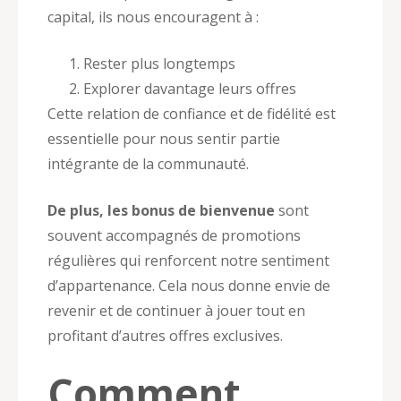
capital, ils nous encouragent à :
Rester plus longtemps
Explorer davantage leurs offres
Cette relation de confiance et de fidélité est
essentielle pour nous sentir partie
intégrante de la communauté.
De plus, les bonus de bienvenue
sont
souvent accompagnés de promotions
régulières qui renforcent notre sentiment
d’appartenance. Cela nous donne envie de
revenir et de continuer à jouer tout en
profitant d’autres offres exclusives.
Comment