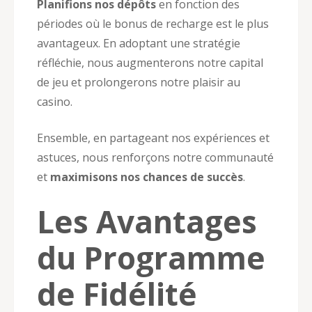
Planifions nos dépôts
en fonction des
périodes où le bonus de recharge est le plus
avantageux. En adoptant une stratégie
réfléchie, nous augmenterons notre capital
de jeu et prolongerons notre plaisir au
casino.
Ensemble, en partageant nos expériences et
astuces, nous renforçons notre communauté
et
maximisons nos chances de succès
.
Les Avantages
du Programme
de Fidélité