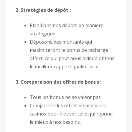
2. Stratégies de dépôt :
Planifions nos dépôts de manière
stratégique.
Déposons des montants qui
maximiseront le bonus de recharge
offert, ce qui peut nous aider à obtenir
le meilleur rapport qualité-prix.
3. Comparaison des offres de bonus :
Tous les bonus ne se valent pas.
Comparons les offres de plusieurs
casinos pour trouver celle qui répond
le mieux à nos besoins.