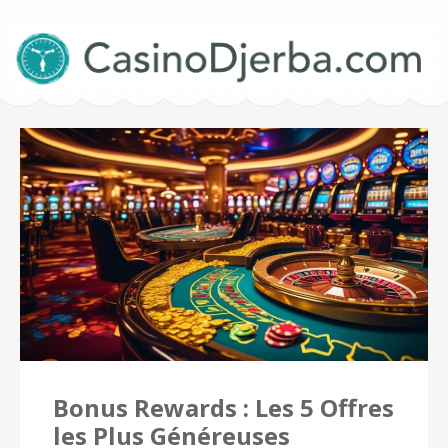
CasinoDjerba.com –
Casino Offers
Bonus Rewards : Les 5 Offres
les Plus Généreuses