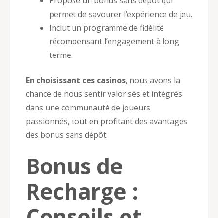
Propose un bonus sans dépôt qui
permet de savourer l’expérience de jeu.
Inclut un programme de fidélité
récompensant l’engagement à long
terme.
En choisissant ces casinos
, nous avons la
chance de nous sentir valorisés et intégrés
dans une communauté de joueurs
passionnés, tout en profitant des avantages
des bonus sans dépôt.
Bonus de
Recharge :
Conseils et