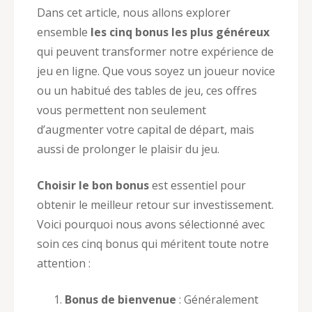
Dans cet article, nous allons explorer
ensemble
les cinq bonus les plus généreux
qui peuvent transformer notre expérience de
jeu en ligne. Que vous soyez un joueur novice
ou un habitué des tables de jeu, ces offres
vous permettent non seulement
d’augmenter votre capital de départ, mais
aussi de prolonger le plaisir du jeu.
Choisir le bon bonus
est essentiel pour
obtenir le meilleur retour sur investissement.
Voici pourquoi nous avons sélectionné avec
soin ces cinq bonus qui méritent toute notre
attention :
Bonus de bienvenue
: Généralement