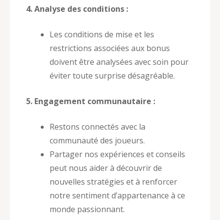
4. Analyse des conditions :
Les conditions de mise et les
restrictions associées aux bonus
doivent être analysées avec soin pour
éviter toute surprise désagréable.
5. Engagement communautaire :
Restons connectés avec la
communauté des joueurs.
Partager nos expériences et conseils
peut nous aider à découvrir de
nouvelles stratégies et à renforcer
notre sentiment d’appartenance à ce
monde passionnant.