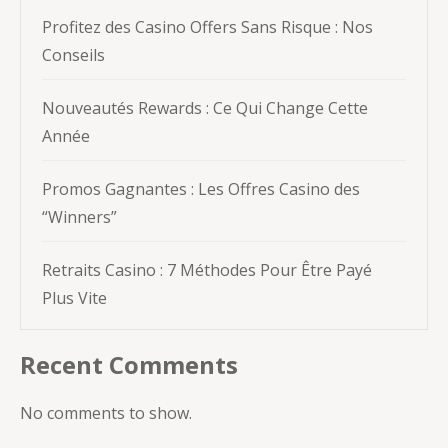
Profitez des Casino Offers Sans Risque : Nos
Conseils
Nouveautés Rewards : Ce Qui Change Cette
Année
Promos Gagnantes : Les Offres Casino des
“Winners”
Retraits Casino : 7 Méthodes Pour Être Payé
Plus Vite
Recent Comments
No comments to show.