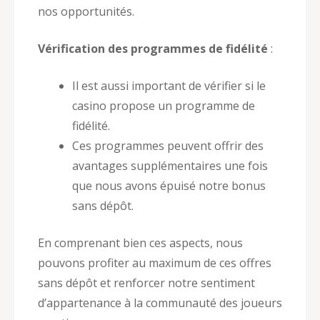
nos opportunités.
Vérification des programmes de fidélité
:
Il est aussi important de vérifier si le
casino propose un programme de
fidélité.
Ces programmes peuvent offrir des
avantages supplémentaires une fois
que nous avons épuisé notre bonus
sans dépôt.
En comprenant bien ces aspects, nous
pouvons profiter au maximum de ces offres
sans dépôt et renforcer notre sentiment
d’appartenance à la communauté des joueurs