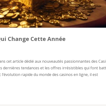
Qui Change Cette Année
ans cet article dédié aux nouveautés passionnantes des Cas
 dernières tendances et les offres irrésistibles qui font bat
 l’évolution rapide du monde des casinos en ligne, il est