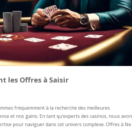
t les Offres à Saisir
ommes fréquemment à la recherche des meilleures
nce et nos gains. En tant qu’experts des casinos, nous avo
rtise pour naviguer dans cet univers complexe. Offres à Ne