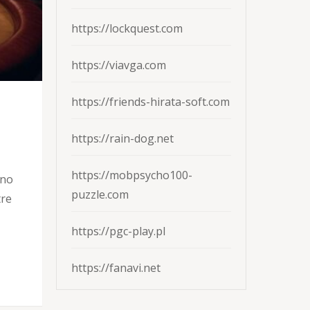
https://lockquest.com
https://viavga.com
https://friends-hirata-soft.com
https://rain-dog.net
https://mobpsycho100-
ino
puzzle.com
tre
https://pgc-play.pl
https://fanavi.net