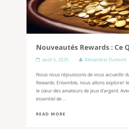
Nouveautés Rewards : Ce 
août 5, 2025
Alexandrie Dumont
Nous nous réjouissons de vous accueillir d
Rewards. Ensemble, nous allons explorer les
le cœur des amateurs de jeux d’argent. Avec
essentiel de …
READ MORE