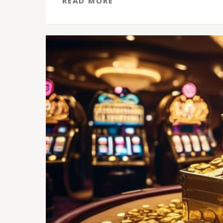
READ MORE