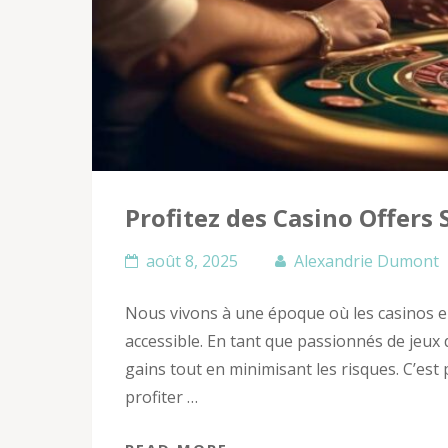
Profitez des Casino Offers 
août 8, 2025
Alexandrie Dumont
Nous vivons à une époque où les casinos e
accessible. En tant que passionnés de jeu
gains tout en minimisant les risques. C’es
profiter …