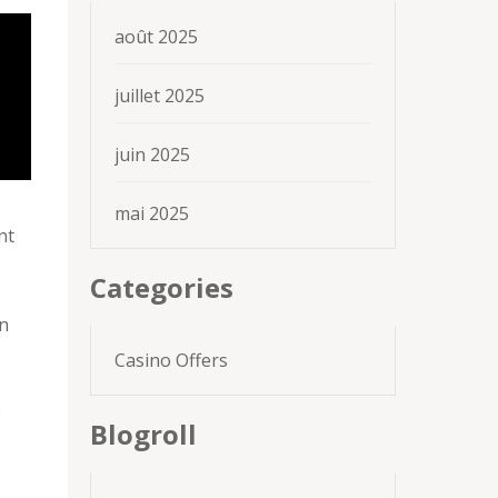
août 2025
juillet 2025
juin 2025
mai 2025
nt
Categories
in
Casino Offers
e
Blogroll