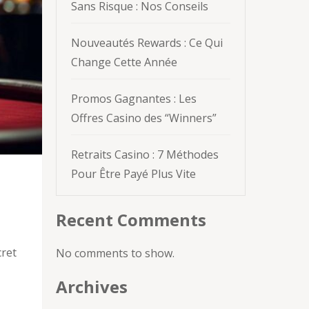
Sans Risque : Nos Conseils
Nouveautés Rewards : Ce Qui
Change Cette Année
Promos Gagnantes : Les
Offres Casino des “Winners”
Retraits Casino : 7 Méthodes
Pour Être Payé Plus Vite
Recent Comments
cret
No comments to show.
Archives