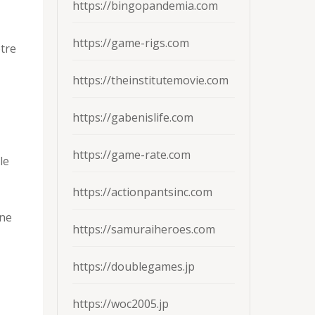
https://bingopandemia.com
https://game-rigs.com
tre
https://theinstitutemovie.com
https://gabenislife.com
https://game-rate.com
le
https://actionpantsinc.com
une
https://samuraiheroes.com
https://doublegames.jp
https://woc2005.jp