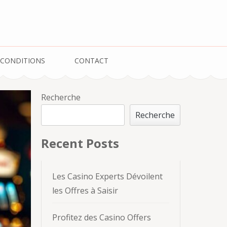
CONDITIONS
CONTACT
Recherche
Recherche
Recent Posts
Les Casino Experts Dévoilent
les Offres à Saisir
Profitez des Casino Offers