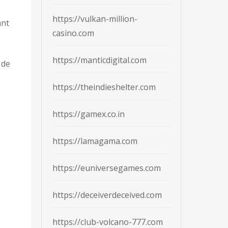
https://vulkan-million-
ant
casino.com
https://manticdigital.com
 de
https://theindieshelter.com
https://gamex.co.in
https://lamagama.com
https://euniversegames.com
https://deceiverdeceived.com
https://club-volcano-777.com