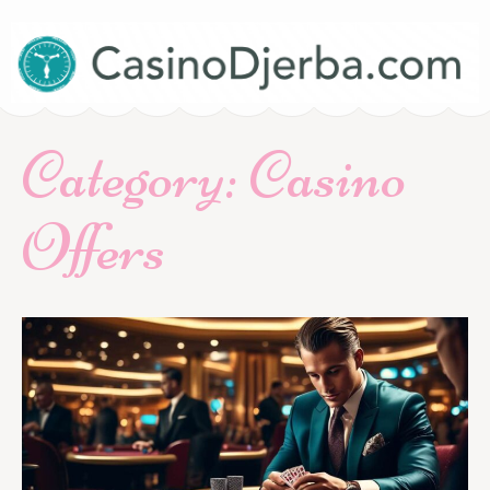
CasinoDjerba.com –
Category:
Casino
Casino Offers
Offers