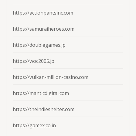
https://actionpantsinc.com
https://samuraiheroes.com
https://doublegames.jp
https://woc2005.jp
https://vulkan-million-casino.com
https://manticdigital.com
https://theindieshelter.com
https://gamex.co.in