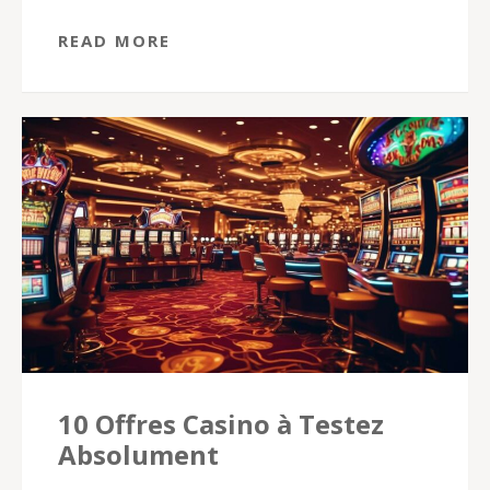
READ MORE
10 Offres Casino à Testez
Absolument