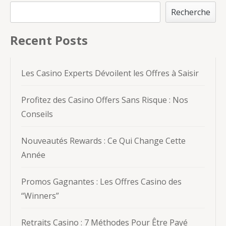
Recherche
Recent Posts
Les Casino Experts Dévoilent les Offres à Saisir
Profitez des Casino Offers Sans Risque : Nos
Conseils
Nouveautés Rewards : Ce Qui Change Cette
Année
Promos Gagnantes : Les Offres Casino des
“Winners”
Retraits Casino : 7 Méthodes Pour Être Payé