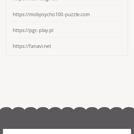
https://mobpsycho100-puzzle.com
https://pgc-play.pl
https://fanavi.net