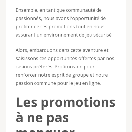
Ensemble, en tant que communauté de
passionnés, nous avons l’opportunité de
profiter de ces promotions tout en nous
assurant un environnement de jeu sécurisé.
Alors, embarquons dans cette aventure et
saisissons ces opportunités offertes par nos
casinos préférés. Profitons-en pour
renforcer notre esprit de groupe et notre
passion commune pour le jeu en ligne.
Les promotions
à ne pas