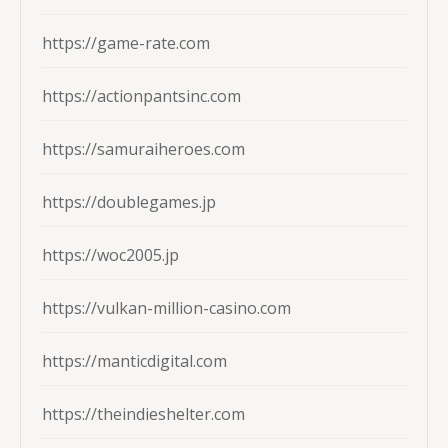
https://game-rate.com
https://actionpantsinc.com
https://samuraiheroes.com
https://doublegames.jp
https://woc2005.jp
https://vulkan-million-casino.com
https://manticdigital.com
https://theindieshelter.com