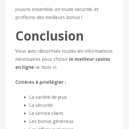
Jouons ensemble, en toute sécurité, et
profitons des meilleurs bonus !
Conclusion
Vous avez désormais toutes les informations
nécessaires pour choisir
le meilleur casino
en ligne
ce mois-ci.
Critères à privilégier :
La variété de jeux
La sécurité
Le service client
Les bonus généreux