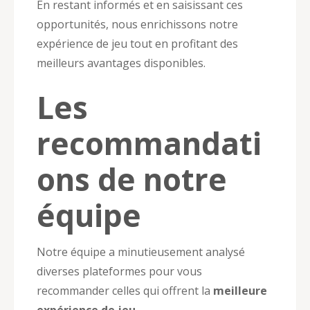
En restant informés et en saisissant ces
opportunités, nous enrichissons notre
expérience de jeu tout en profitant des
meilleurs avantages disponibles.
Les
recommandati
ons de notre
équipe
Notre équipe a minutieusement analysé
diverses plateformes pour vous
recommander celles qui offrent la
meilleure
expérience de jeu
.