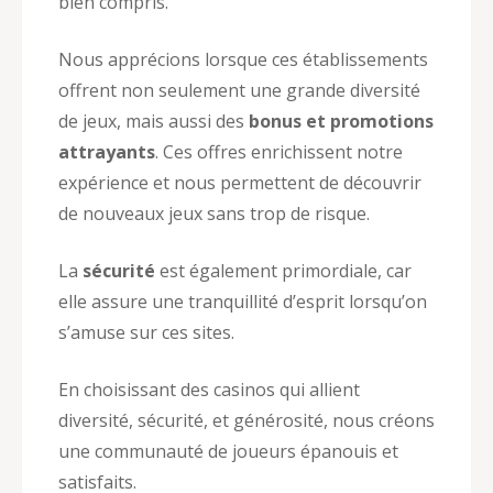
bien compris.
Nous apprécions lorsque ces établissements
offrent non seulement une grande diversité
de jeux, mais aussi des
bonus et promotions
attrayants
. Ces offres enrichissent notre
expérience et nous permettent de découvrir
de nouveaux jeux sans trop de risque.
La
sécurité
est également primordiale, car
elle assure une tranquillité d’esprit lorsqu’on
s’amuse sur ces sites.
En choisissant des casinos qui allient
diversité, sécurité, et générosité, nous créons
une communauté de joueurs épanouis et
satisfaits.