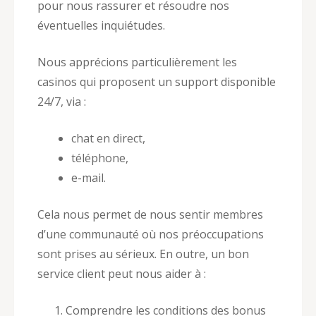
pour nous rassurer et résoudre nos
éventuelles inquiétudes.
Nous apprécions particulièrement les
casinos qui proposent un support disponible
24/7, via :
chat en direct,
téléphone,
e-mail.
Cela nous permet de nous sentir membres
d’une communauté où nos préoccupations
sont prises au sérieux. En outre, un bon
service client peut nous aider à :
Comprendre les conditions des bonus