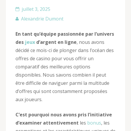
juillet 3, 2025
Alexandrie Dumont
En tant qu’équipe passionnée par l’univers
des
jeux
d’argent en ligne
, nous avons
décidé ce mois-ci de plonger dans l’océan des
offres de casino pour vous offrir un
comparatif des meilleures options
disponibles. Nous savons combien il peut
être difficile de naviguer parmi la multitude
d’offres qui sont constamment proposées
aux joueurs.
C’est pourquoi nous avons pris l’initiative
d’examiner attentivement
les
bonus
, les
promotions et les caractéristiques uniques de