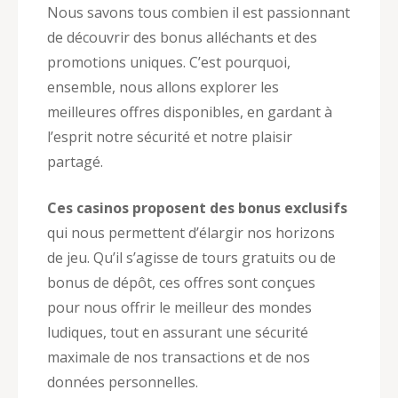
Nous savons tous combien il est passionnant
de découvrir des bonus alléchants et des
promotions uniques. C’est pourquoi,
ensemble, nous allons explorer les
meilleures offres disponibles, en gardant à
l’esprit notre sécurité et notre plaisir
partagé.
Ces casinos proposent des bonus exclusifs
qui nous permettent d’élargir nos horizons
de jeu. Qu’il s’agisse de tours gratuits ou de
bonus de dépôt, ces offres sont conçues
pour nous offrir le meilleur des mondes
ludiques, tout en assurant une sécurité
maximale de nos transactions et de nos
données personnelles.