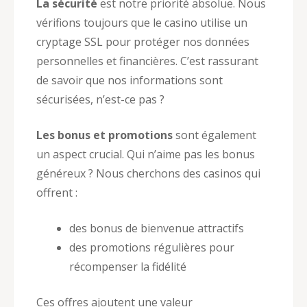
La sécurité
est notre priorité absolue. Nous
vérifions toujours que le casino utilise un
cryptage SSL pour protéger nos données
personnelles et financières. C’est rassurant
de savoir que nos informations sont
sécurisées, n’est-ce pas ?
Les bonus et promotions
sont également
un aspect crucial. Qui n’aime pas les bonus
généreux ? Nous cherchons des casinos qui
offrent :
des bonus de bienvenue attractifs
des promotions régulières pour
récompenser la fidélité
Ces offres ajoutent une valeur