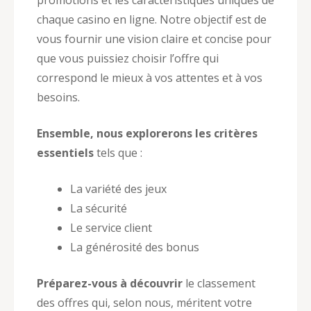
chaque casino en ligne. Notre objectif est de
vous fournir une vision claire et concise pour
que vous puissiez choisir l’offre qui
correspond le mieux à vos attentes et à vos
besoins.
Ensemble, nous explorerons les critères
essentiels
tels que :
La variété des jeux
La sécurité
Le service client
La générosité des bonus
Préparez-vous à découvrir
le classement
des offres qui, selon nous, méritent votre