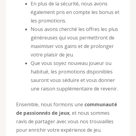
En plus de la sécurité, nous avons
également pris en compte les bonus et
les promotions.
Nous avons cherché les offres les plus
généreuses qui vous permettront de
maximiser vos gains et de prolonger
votre plaisir de jeu.
Que vous soyez nouveau joueur ou
habitué, les promotions disponibles
sauront vous séduire et vous donner
une raison supplémentaire de revenir.
Ensemble, nous formons une
communauté
de passionnés de jeux
, et nous sommes
ravis de partager avec vous nos trouvailles
pour enrichir votre expérience de jeu.