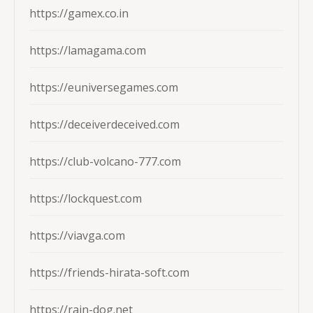
https://gamex.co.in
https://lamagama.com
https://euniversegames.com
https://deceiverdeceived.com
https://club-volcano-777.com
https://lockquest.com
https://viavga.com
https://friends-hirata-soft.com
https://rain-dog.net