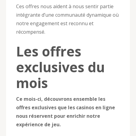
Ces offres nous aident à nous sentir partie
intégrante d’une communauté dynamique où
notre engagement est reconnu et
récompensé.
Les offres
exclusives du
mois
Ce mois-ci, découvrons ensemble les
offres exclusives que les casinos en ligne
nous réservent pour enrichir notre
expérience de jeu.