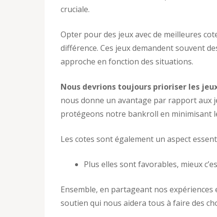
cruciale.
Opter pour des jeux avec de meilleures cot
différence. Ces jeux demandent souvent des
approche en fonction des situations.
Nous devrions toujours prioriser les je
nous donne un avantage par rapport aux je
protégeons notre bankroll en minimisant le
Les cotes sont également un aspect essenti
Plus elles sont favorables, mieux c’e
Ensemble, en partageant nos expériences 
soutien qui nous aidera tous à faire des ch