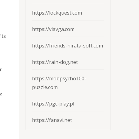
https://lockquest.com
https://viavga.com
its
https://friends-hirata-soft.com
https://rain-dog.net
r
https://mobpsycho100-
puzzle.com
s
:
https://pgc-play.pl
https://fanavi.net