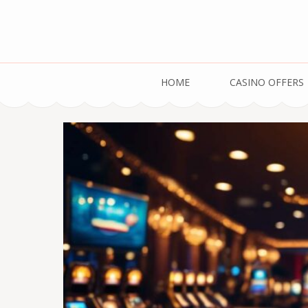
CasinoDjerba.com
HOME
CASINO OFFERS