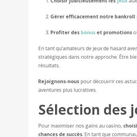
Choisir judicieusement les
jeux
aux
Gérer efficacement notre bankroll
Profiter des
bonus
et promotions
of
En tant qu’amateurs de jeux de hasard avert
stratégiques dans notre approche. Être bien
résultats.
Rejoignons-nous
pour découvrir ces astuc
aventures plus lucratives.
Sélection des 
Pour maximiser nos gains au casino,
chois
chances de succès
. En tant que communaut