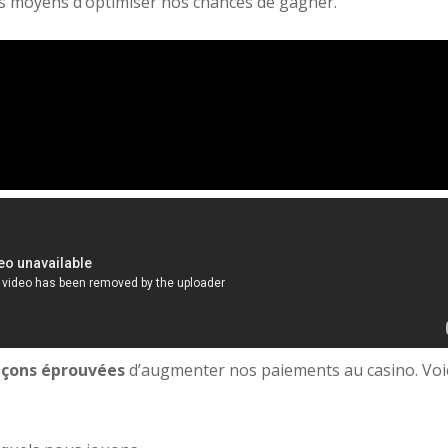
des moyens d’optimiser nos chances de gagner.
açons éprouvées
d’augmenter nos paiements au casino. Voi