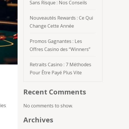
Sans Risque : Nos Conseils
Nouveautés Rewards : Ce Qui
Change Cette Année
Promos Gagnantes : Les
Offres Casino des “Winners”
Retraits Casino : 7 Méthodes
Pour Être Payé Plus Vite
Recent Comments
ies
No comments to show.
Archives