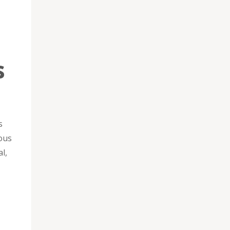
s
s
ous
l,