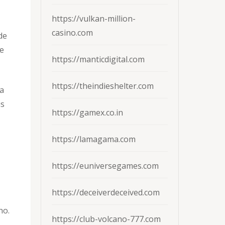
https://vulkan-million-
casino.com
de
re
https://manticdigital.com
https://theindieshelter.com
a
us
https://gamex.co.in
https://lamagama.com
https://euniversegames.com
https://deceiverdeceived.com
no.
https://club-volcano-777.com