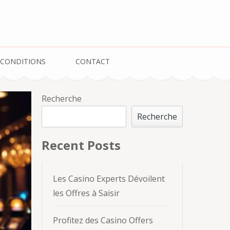
CONDITIONS
CONTACT
Recherche
Recherche
Recent Posts
Les Casino Experts Dévoilent
les Offres à Saisir
Profitez des Casino Offers