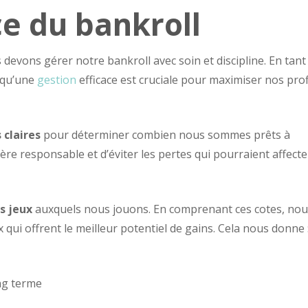
ce du bankroll
 devons gérer notre bankroll avec soin et discipline. En tant
 qu’une
gestion
efficace est cruciale pour maximiser nos prof
 claires
pour déterminer combien nous sommes prêts à
re responsable et d’éviter les pertes qui pourraient affecte
es jeux
auxquels nous jouons. En comprenant ces cotes, nou
x qui offrent le meilleur potentiel de gains. Cela nous donne 
ng terme