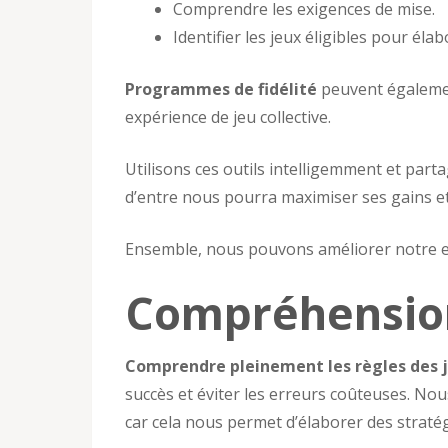
Comprendre les exigences de mise.
Identifier les jeux éligibles pour élab
Programmes de fidélité
peuvent égalemen
expérience de jeu collective.
Utilisons ces outils intelligemment et par
d’entre nous pourra maximiser ses gains et 
Ensemble, nous pouvons améliorer notre ex
Compréhension
Comprendre pleinement les règles des j
succès et éviter les erreurs coûteuses. No
car cela nous permet d’élaborer des stratégi