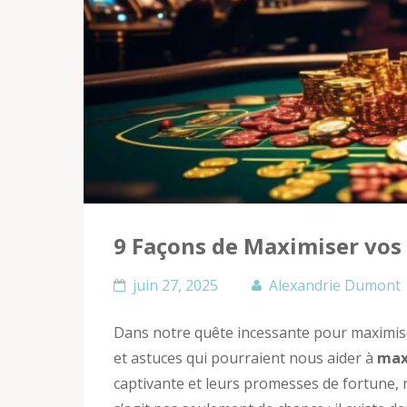
9 Façons de Maximiser vos
juin 27, 2025
Alexandrie Dumont
Dans notre quête incessante pour maximise
et astuces qui pourraient nous aider à
max
captivante et leurs promesses de fortune, 