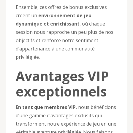
Ensemble, ces offres de bonus exclusives
créent un
environnement de jeu
dynamique et enrichissant
, où chaque
session nous rapproche un peu plus de nos
objectifs et renforce notre sentiment
d’appartenance à une communauté
privilégiée.
Avantages VIP
exceptionnels
En tant que membres VIP
, nous bénéficions
d’une gamme d’avantages exclusifs qui
transforment notre expérience de jeu en une
véritable aventure privilégiée. Nous faisons