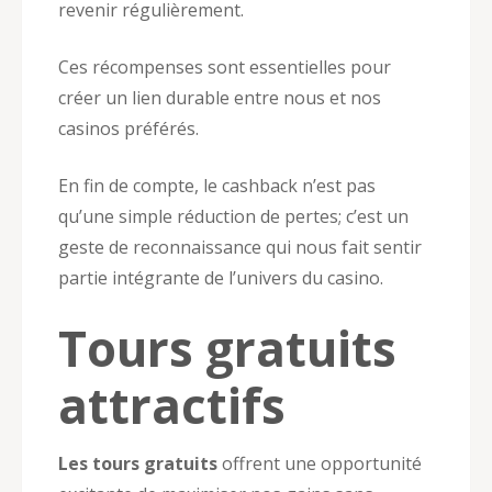
revenir régulièrement.
Ces récompenses sont essentielles pour
créer un lien durable entre nous et nos
casinos préférés.
En fin de compte, le cashback n’est pas
qu’une simple réduction de pertes; c’est un
geste de reconnaissance qui nous fait sentir
partie intégrante de l’univers du casino.
Tours gratuits
attractifs
Les tours gratuits
offrent une opportunité