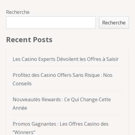
Recherche
Recherche
Recent Posts
Les Casino Experts Dévoilent les Offres à Saisir
Profitez des Casino Offers Sans Risque : Nos
Conseils
Nouveautés Rewards : Ce Qui Change Cette
Année
Promos Gagnantes : Les Offres Casino des
“Winners”