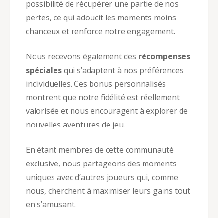
possibilité de récupérer une partie de nos
pertes, ce qui adoucit les moments moins
chanceux et renforce notre engagement.
Nous recevons également des
récompenses
spéciales
qui s’adaptent à nos préférences
individuelles. Ces bonus personnalisés
montrent que notre fidélité est réellement
valorisée et nous encouragent à explorer de
nouvelles aventures de jeu.
En étant membres de cette communauté
exclusive, nous partageons des moments
uniques avec d’autres joueurs qui, comme
nous, cherchent à maximiser leurs gains tout
en s’amusant.