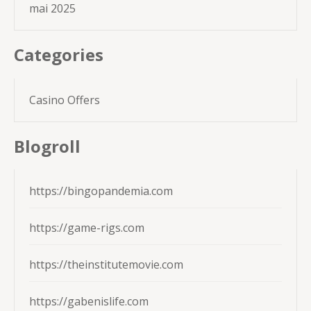
mai 2025
Categories
Casino Offers
Blogroll
https://bingopandemia.com
https://game-rigs.com
https://theinstitutemovie.com
https://gabenislife.com