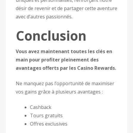
désir de revenir et de partager cette aventure
avec d’autres passionnés.
Conclusion
Vous avez maintenant toutes les clés en
main pour profiter pleinement des
avantages offerts par les Casino Rewards.
Ne manquez pas l’opportunité de maximiser
vos gains grâce à plusieurs avantages :
Cashback
Tours gratuits
Offres exclusives