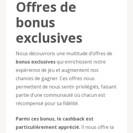
Offres de
bonus
exclusives
Nous découvrons une multitude d’offres de
bonus exclusives
qui enrichissent notre
expérience de jeu et augmentent nos
chances de gagner. Ces offres nous
permettent de nous sentir privilégiés, faisant
partie d’une communauté où chacun est
récompensé pour sa fidélité.
Parmi ces bonus, le cashback est
particulièrement apprécié.
Il nous offre la