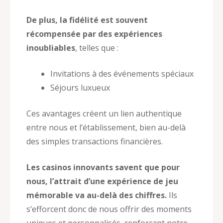
De plus, la fidélité est souvent
récompensée par des expériences
inoubliables
, telles que :
Invitations à des événements spéciaux
Séjours luxueux
Ces avantages créent un lien authentique
entre nous et l’établissement, bien au-delà
des simples transactions financières.
Les casinos innovants savent que pour
nous, l’attrait d’une expérience de jeu
mémorable va au-delà des chiffres.
Ils
s’efforcent donc de nous offrir des moments
uniques et personnalisés, renforçant notre