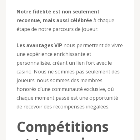
Notre fidélité est non seulement
reconnue, mais aussi célébrée
à chaque
étape de notre parcours de joueur.
Les avantages VIP
nous permettent de vivre
une expérience enrichissante et
personnalisée, créant un lien fort avec le
casino. Nous ne sommes pas seulement des
joueurs; nous sommes des membres
honorés d’une communauté exclusive, où
chaque moment passé est une opportunité
de recevoir des récompenses inégalées.
Compétitions